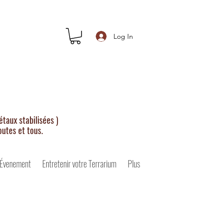
Log In
taux stabilisées )
outes et tous.
 Évenement
Entretenir votre Terrarium
Plus