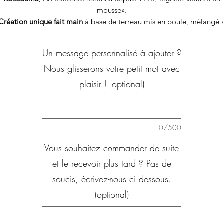
mousse».
Création unique fait main
à base de terreau mis en boule, mélangé 
nos ingrédients, pour être enveloppé soigneusement de mousse.
aque Kokdedama dispose d'un puit d'arrosage fermé par un morc
Un message personnalisé à ajouter ?
de bambou pour respecter votre mousse.
Nous glisserons votre petit mot avec
Dimensions Kokedama Maranta
plaisir ! (optional)
Diamètre : environ 11 cm
oto non-contractuelle, en fonction de la variété de la Maranta utilis
0/500
Vous souhaitez commander de suite
et le recevoir plus tard ? Pas de
soucis, écrivez-nous ci dessous.
(optional)