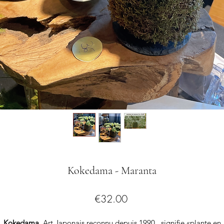
Kokedama - Maranta
Price
€32.00
Kokedama
, Art Japonais reconnu depuis 1990, signifie «plante en