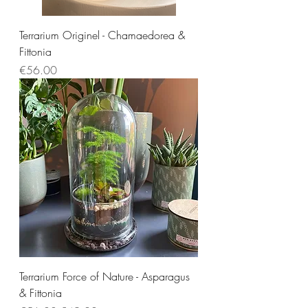
Terrarium Originel - Chamaedorea &
Fittonia
Price
€56.00
Terrarium Force of Nature - Asparagus
& Fittonia