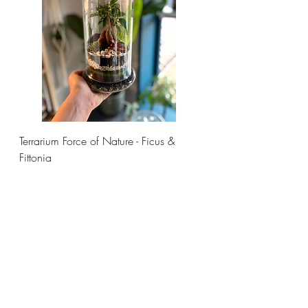
Terrarium Force of Nature - Ficus &
Fittonia
Price
€58.00