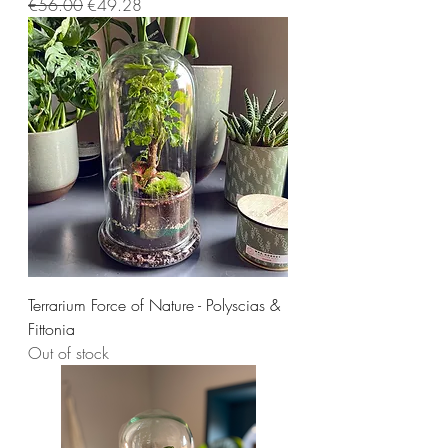
Regular Price
Sale Price
€56.00
€49.28
Terrarium Force of Nature - Polyscias &
Fittonia
Out of stock