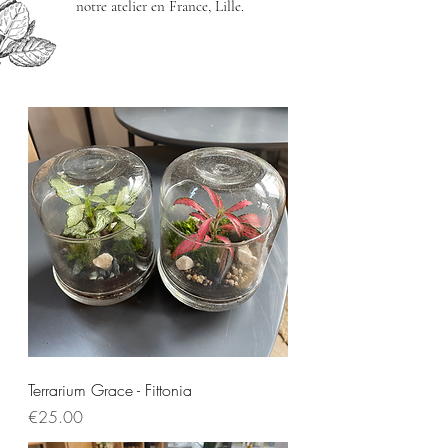
notre atelier en France, Lille.
Terrarium Grace - Fittonia
Price
€25.00