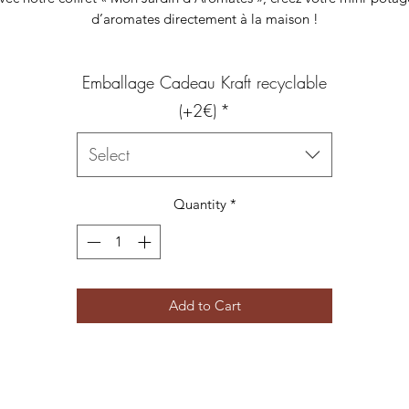
d’aromates directement à la maison !
7 sachets de graines d'aromates
Emballage Cadeau Kraft recyclable
7 minis pots de semis en géotextile
achets kraft à base de papier FSC, recyclé et recyclable | 70 x 100 
(+2€)
*
Des graines françaises, bio ou NT, reproductibles et mellifères
Fabrication française, made in Nantes
Select
Quantity
*
Add to Cart