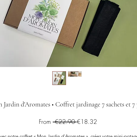
 Jardin d'Aromates • Coffret jardinage 7 sachets et 7 
Regular
Sale
From
 €22.90 
€18.32
Price
Price
vec notre coffret « Mon Jardin d’Aromates », créez votre mini-potag