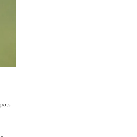
pots
er