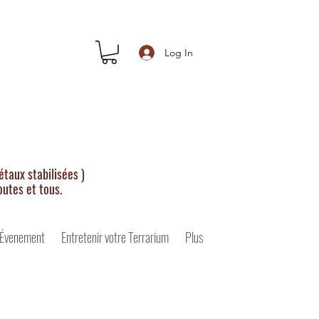
Log In
taux stabilisées )
outes et tous.
 Évenement
Entretenir votre Terrarium
Plus