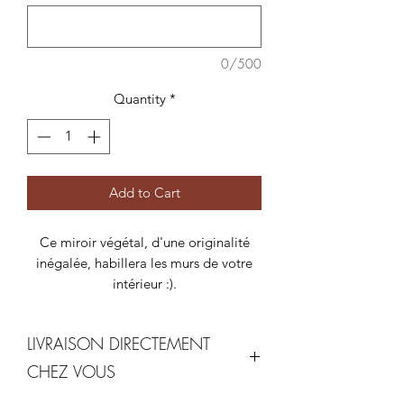
0/500
Quantity
*
Add to Cart
Ce miroir végétal, d'une originalité
inégalée, habillera les murs de votre
intérieur :).
Miroir rond noir de diamètre 70cm.
LIVRAISON DIRECTEMENT
Les cadres végétaux stabilisés sont
pensés pour les personnes n’ayant pas
CHEZ VOUS
la main verte ou qui souhaite amener