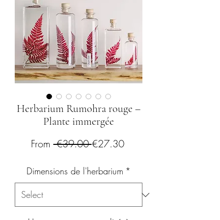
Herbarium Rumohra rouge –
Plante immergée
Regular
Sale
From
 €39.00 
€27.30
Price
Price
Dimensions de l'herbarium
*