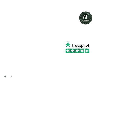
Green Bottle Design
contact@greenbottledesign.fr
06.47.61.70.68
Laissez un avis sur Trustpilot
L'Atelier-Boutique :
257 rue de Marquette 59118
Wambrechies
Horaires :
Lundi : Fermé
Mardi : 14h00/18h30
Mercredi :
10h00/18h30
Jeudi : 10h00/12h00 - 14h00/18h30
Vendredi : 10h00/18h30
Samedi : 9h30/18h30
CGV